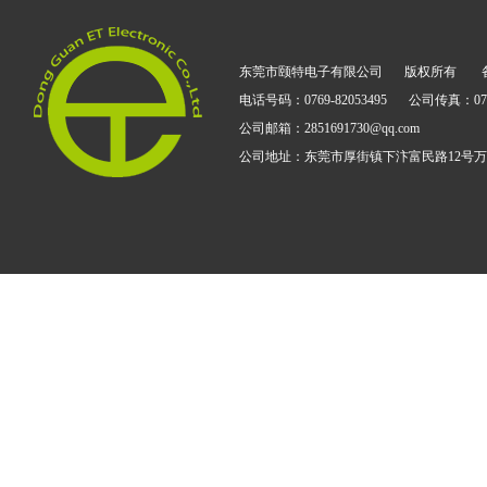
东莞市颐特电子有限公司
版权所有
电话号码：0769-82053495
公司传真：0769
公司邮箱：2851691730@qq.com
公司地址：东莞市厚街镇下汴富民路12号万