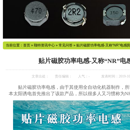
当前位置：
首页
»
颐特资讯中心
»
常见问答
»
贴片磁胶功率电感-又称“NR”电感[
贴片磁胶功率电感-又称“NR”电感
文章出处：
责任编辑：
人气：
-
发表时间：2019-10-
贴片磁胶功率电感，由于其使用全自动化机器制作，所
本太阳诱电首先推出了该款产品，所以很多人又习惯称为N