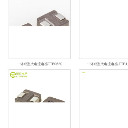
一体成型大电流电感ETB0630
一体成型大电流电感-ETB12