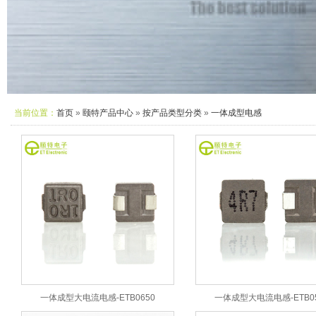
当前位置：
首页
»
颐特产品中心
»
按产品类型分类
»
一体成型电感
一体成型大电流电感-ETB0650
一体成型大电流电感-ETB05