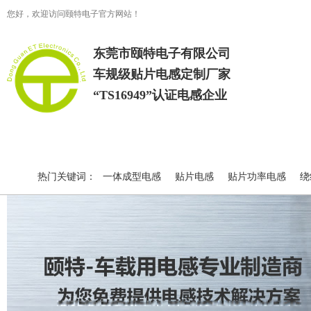
您好，欢迎访问颐特电子官方网站！
东莞市颐特电子有限公司
车规级贴片电感定制厂家
“TS16949”认证电感企业
颐特首页
贴片电感
一体成型电感
颐特产品中心
客
热门关键词：
一体成型电感
贴片电感
贴片功率电感
绕