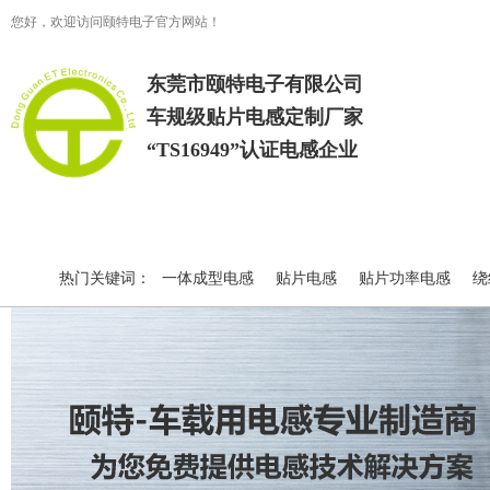
您好，欢迎访问颐特电子官方网站！
东莞市颐特电子有限公司
车规级贴片电感定制厂家
“TS16949”认证电感企业
颐特首页
贴片电感
一体成型电感
颐特产品中心
客
热门关键词：
一体成型电感
贴片电感
贴片功率电感
绕