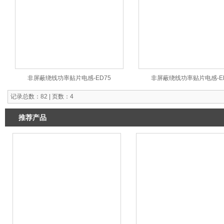
非屏蔽绕线功率贴片电感-ED75
非屏蔽绕线功率贴片电感-E
记录总数：82 | 页数：4
推荐产品