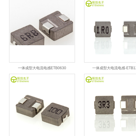
一体成型大电流电感ETB0630
一体成型大电流电感-ETB12