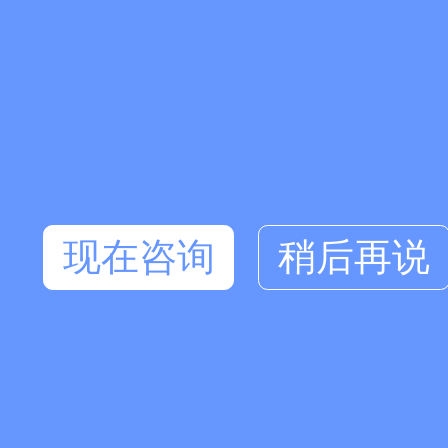
现在咨询
稍后再说