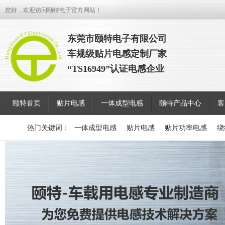
您好，欢迎访问颐特电子官方网站！
东莞市颐特电子有限公司
车规级贴片电感定制厂家
“TS16949”认证电感企业
颐特首页
贴片电感
一体成型电感
颐特产品中心
客
热门关键词：
一体成型电感
贴片电感
贴片功率电感
绕