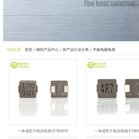
当前位置：
首页
»
颐特产品中心
»
按产品行业分类
»
平板电脑电感
一体成型大电流电感-ETB0650
一体成型大电流电感-ETB05